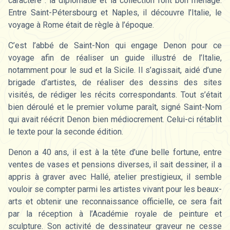
caractère : la diplomatie et la collection font bon ménage.
Entre Saint-Pétersbourg et Naples, il découvre l’Italie, le
voyage à Rome était de règle à l’époque.
C’est l’abbé de Saint-Non qui engage Denon pour ce
voyage afin de réaliser un guide illustré de l’Italie,
notamment pour le sud et la Sicile. Il s’agissait, aidé d’une
brigade d’artistes, de réaliser des dessins des sites
visités, de rédiger les récits correspondants. Tout s’était
bien déroulé et le premier volume paraît, signé Saint-Nom
qui avait réécrit Denon bien médiocrement. Celui-ci rétablit
le texte pour la seconde édition.
Denon a 40 ans, il est à la tête d’une belle fortune, entre
ventes de vases et pensions diverses, il sait dessiner, il a
appris à graver avec Hallé, atelier prestigieux, il semble
vouloir se compter parmi les artistes vivant pour les beaux-
arts et obtenir une reconnaissance officielle, ce sera fait
par la réception à l’Académie royale de peinture et
sculpture. Son activité de dessinateur graveur ne cesse