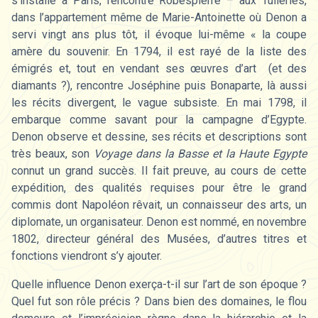
s’installe à Paris, rencontre Robespierre – aux Tuileries,
dans l’appartement même de Marie-Antoinette où Denon a
servi vingt ans plus tôt, il évoque lui-même « la coupe
amère du souvenir. En 1794, il est rayé de la liste des
émigrés et, tout en vendant ses œuvres d’art (et des
diamants ?), rencontre Joséphine puis Bonaparte, là aussi
les récits divergent, le vague subsiste. En mai 1798, il
embarque comme savant pour la campagne d’Egypte.
Denon observe et dessine, ses récits et descriptions sont
très beaux, son
Voyage dans la Basse et la Haute Egypte
connut un grand succès. Il fait preuve, au cours de cette
expédition, des qualités requises pour être le grand
commis dont Napoléon rêvait, un connaisseur des arts, un
diplomate, un organisateur. Denon est nommé, en novembre
1802, directeur général des Musées, d’autres titres et
fonctions viendront s’y ajouter.
Quelle influence Denon exerça-t-il sur l’art de son époque ?
Quel fut son rôle précis ? Dans bien des domaines, le flou