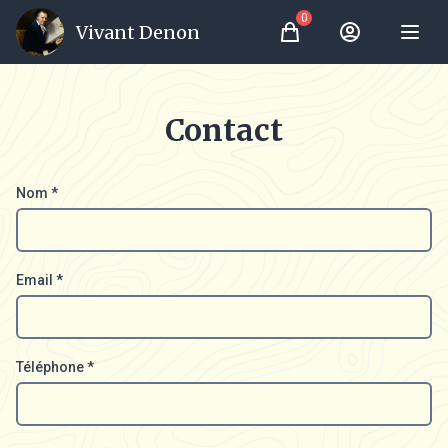
0
Vivant Denon
Panier
Mon Compte
Contact
Nom
*
Email
*
Téléphone
*